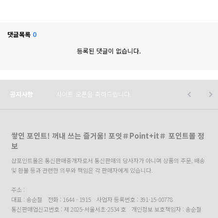
댓글목록
0
등록된 댓글이 없습니다.
공지사항
사이트 오픈을 축하드립니다.
쌓인 포인트! 꺼내 쓰는 즐거움! 포잇＃Point+it＃ 포인트몰 정
보
샵포인트몰은 통신판매중개자로서 통신판매의 당사자가 아니며 상품의 주문, 배송
및 환불 등과 관련한 의무와 책임은 각 판매자에게 있습니다.
주소 :
대표 : 송순철
전화 : 1644 - 1915
사업자 등록번호 : 391-15-00778
통신판매업신고번호 : 제 2025-서울서초-2534 호
개인정보 보호책임자 : 송순철